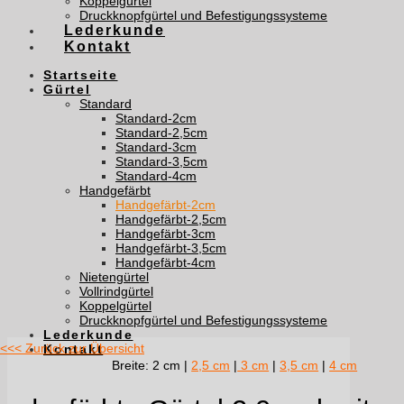
Koppelgürtel
Druckknopfgürtel und Befestigungssysteme
Lederkunde
Kontakt
Startseite
Gürtel
Standard
Standard-2cm
Standard-2,5cm
Standard-3cm
Standard-3,5cm
Standard-4cm
Handgefärbt
Handgefärbt-2cm
Handgefärbt-2,5cm
Handgefärbt-3cm
Handgefärbt-3,5cm
Handgefärbt-4cm
Nietengürtel
Vollrindgürtel
Koppelgürtel
Druckknopfgürtel und Befestigungssysteme
Lederkunde
<<< Zurück zur Übersicht
Kontakt
Breite: 2 cm
|
2,5 cm
|
3 cm
|
3,5 cm
|
4 cm